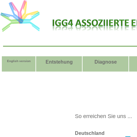
English version
Entstehung
Diagnose
So erreichen Sie uns ...
Deutschland